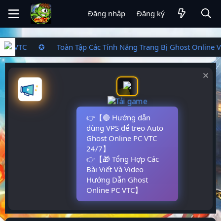
Đăng nhập
Đăng ký
t Online VTC ✪ Toàn Tập Các Tính Năng Trang Bị Ghost Onl
👉【🔴 Hướng dẫn
dùng VPS để treo Auto
Ghost Online PC VTC
24/7】
👉【🎁 Tổng Hợp Các
Bài Viết Và Video
Hướng Dẫn Ghost
Online PC VTC】