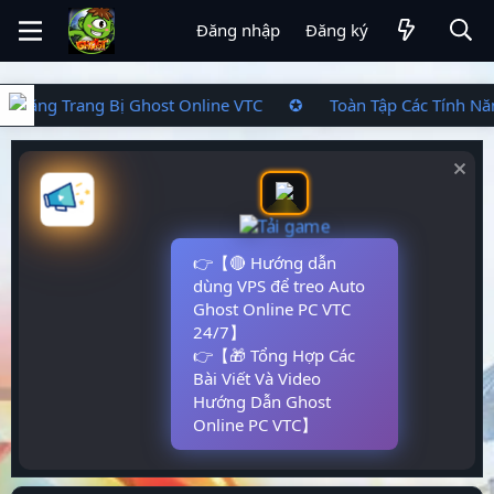
Đăng nhập
Đăng ký
ính Năng Trang Bị Ghost Online VTC ✪ Toàn Tập Các Tính 
👉【🔴 Hướng dẫn
dùng VPS để treo Auto
Ghost Online PC VTC
24/7】
👉【🎁 Tổng Hợp Các
Bài Viết Và Video
Hướng Dẫn Ghost
Online PC VTC】