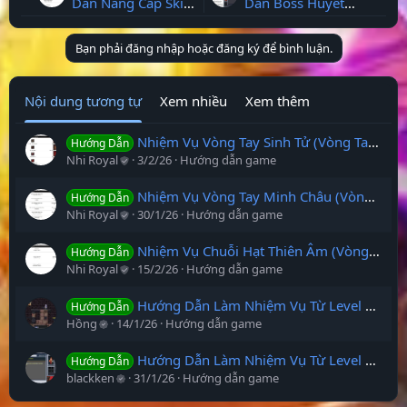
Dẫn Nâng Cấp Skill
Dẫn Boss Huyết
Job 1 Lên Taehwa
Ngọc Thủ - Trang Bị
Skill Ghost Online
Huyết Ngọc Ghost
Bạn phải đăng nhập hoặc đăng ký để bình luận.
VTC
Online VTC
Nội dung tương tự
Xem nhiều
Xem thêm
Nhiệm Vụ Vòng Tay Sinh Tử (Vòng Tay 4% Tỉ Lệ Chí Mạng) Ghost Online VTC
Hướng Dẫn
Nhi Royal
3/2/26
Hướng dẫn game
Nhiệm Vụ Vòng Tay Minh Châu (Vòng Tay 2% Tỉ Lệ Chí Mạng) Ghost Online VTC
Hướng Dẫn
Nhi Royal
30/1/26
Hướng dẫn game
Nhiệm Vụ Chuỗi Hạt Thiên Âm (Vòng Tay 5% Tỉ Lệ Chí Mạng) Ghost Online VTC
Hướng Dẫn
Nhi Royal
15/2/26
Hướng dẫn game
Hướng Dẫn Làm Nhiệm Vụ Từ Level 1 - 50 Ghost Online VTC
Hướng Dẫn
Hồng
14/1/26
Hướng dẫn game
Hướng Dẫn Làm Nhiệm Vụ Từ Level 51 - 80 Ghost Online VTC
Hướng Dẫn
blackken
31/1/26
Hướng dẫn game