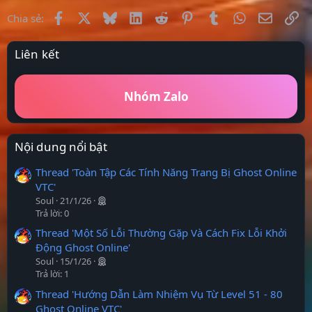
Facebook
X
Bluesky
LinkedIn
Reddit
Pinterest
Tumblr
WhatsApp
Email
Li
Chia sẻ:
Liên kết
Nhóm Zalo
Nội dung nổi bật
Thread 'Toàn Tập Các Tính Năng Trang Bị Ghost Online
VTC'
Soul
21/1/26
Trả lời: 0
Thread 'Một Số Lỗi Thường Gặp Và Cách Fix Lỗi Khởi
Động Ghost Online'
Soul
15/1/26
Trả lời: 1
Thread 'Hướng Dẫn Làm Nhiệm Vụ Từ Level 51 - 80
Ghost Online VTC'