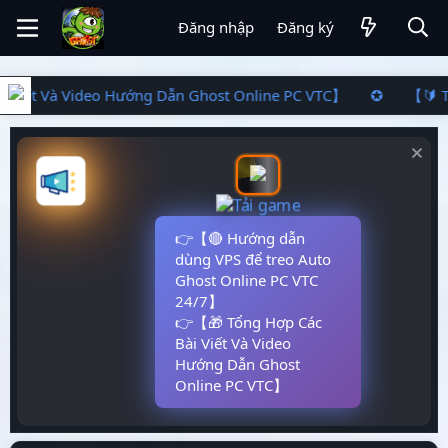
Đăng nhập
Đăng ký
i Viết Và Video Hướng Dẫn Ghost Online PC VTC】 ✪ 【🔰 Tổ
👉【🔴 Hướng dẫn
dùng VPS để treo Auto
Ghost Online PC VTC
24/7】
👉【🎁 Tổng Hợp Các
Bài Viết Và Video
Hướng Dẫn Ghost
Online PC VTC】