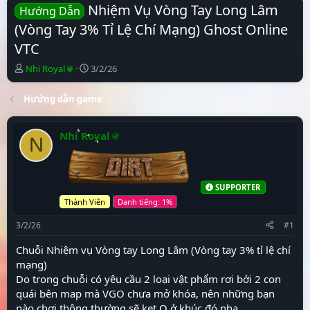
Nhiệm Vụ Vòng Tay Long Lâm
Hướng Dẫn
(Vòng Tay 3% Tỉ Lệ Chí Mạng) Ghost Online
VTC
N
N
Nhi Royal
3/2/26
g
g
ư
à
Hướng dẫn game
ờ
y
i
b
k
ắ
Nhi Royal
N
h
t
ở
đ
i
ầ
t
u
SUPPORTER
ạ
Thành Viên
o
3/2/26
#1
Chuỗi Nhiệm vụ Vòng tay Long Lâm (Vòng tay 3% tỉ lệ chí
mạng)
Do trong chuỗi có yêu cầu 2 loại vật phẩm rơi bởi 2 con
quái bên map mà VGO chưa mở khóa, nên những bạn
nào chơi thông thường sẽ kẹt Q ở khúc đó nha.