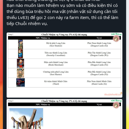
Bạn nào muốn làm Nhiệm vụ sớm và có điều kiện thì có
thể dùng bùa triệu hồi ma vật (nhân vật sử dụng cần tối
thiểu Lv83) để gọi 2 con này ra farm item, thì có thể làm
tiếp Chuỗi nhiệm vụ.