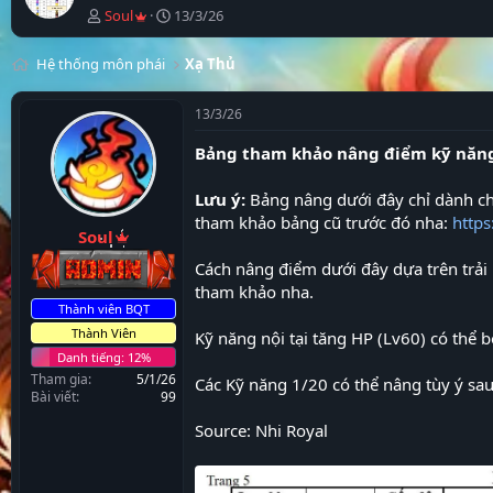
N
N
Soul
13/3/26
g
g
ư
à
Hệ thống môn phái
Xạ Thủ
ờ
y
i
b
k
ắ
13/3/26
h
t
Bảng tham khảo nâng điểm kỹ năn
ở
đ
i
ầ
t
u
Lưu ý:
Bảng nâng dưới đây chỉ dành c
ạ
tham khảo bảng cũ trước đó nha:
https
o
Soul
Cách nâng điểm dưới đây dựa trên trải 
tham khảo nha.
Thành viên BQT
Thành Viên
Kỹ năng nội tại tăng HP (Lv60) có thể 
Tham gia
5/1/26
Các Kỹ năng 1/20 có thể nâng tùy ý sau 
Bài viết
99
Source: Nhi Royal