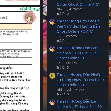
Goiun Ghost Online VTC'
Nhi Royal
29/3/26
Trả lời: 0
Thread 'Tổng Hợp Các Bài
Viết Và Video Hướng Dẫn
Ghost Online PC VTC'
Soul
12/2/26
Trả lời: 1
Thread 'Hướng Dẫn Làm
Nhiệm Vụ Từ Level 1 - 50
Ghost Online VTC'
Soul
13/1/26
Trả lời: 5
Thread 'Hướng Dẫn Nhiệm
N
vụ Hằng Ngày Từ Level 100
Ghost Online VTC'
Nhi Royal
19/3/26
Trả lời: 0
Thread 'Hướng Dẫn Làm
Nhiệm Vụ Từ Level 51 - 80