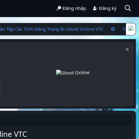
Đăng nhập
Đăng ký
n Tập Các Tính Năng Trang Bị Ghost Online VTC ✪ Toàn Tập
ine VTC