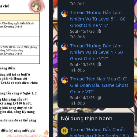
Trả lời: 1
Thread 'Hướng Dẫn Làm
Nhiệm Vụ Từ Level 51 - 80
Ghost Online VTC'
Soul
15/1/26
Trả lời: 6
Thread 'Hướng Dẫn Làm
Nhiệm Vụ Từ Level 1 - 50
Ghost Online VTC'
Soul
13/1/26
Trả lời: 5
Thread 'Nên Nạp Mua Gì Ở
Giai Đoạn Đầu Game Ghost
Online VTC'
Soul
14/1/26
Trả lời: 0
Nội dung thịnh hành
Thread 'Hướng Dẫn Chuỗi
N
Nhiệm Vụ Chính Tuyến Đệ 8