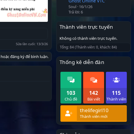
Ghost Online VTC'
Soul
16/1/26
Trả lời: 6
Thành viên trực tuyến
Không có thành viên trực tuyến.
Sửa lần cuối:
13/3/26
Tổng: 84 (Thành viên: 0, khách: 84)
hoặc đăng ký để bình luận.
Thống kê diễn đàn
103
142
115
Chủ đề
Bài viết
Thành viên
thelifegirl10
Thành viên mới