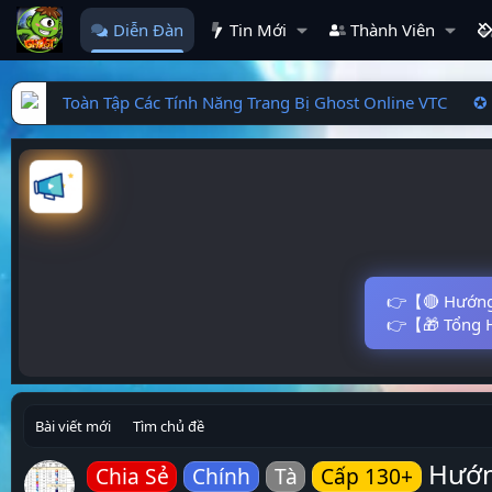
Diễn Đàn
Tin Mới
Thành Viên
Toàn Tập Các Tính Năng Trang Bị Ghost Online VTC ✪
👉【🔴 Hướng 
👉【🎁 Tổng H
Bài viết mới
Tìm chủ đề
Hướn
Chia Sẻ
Chính
Tà
Cấp 130+