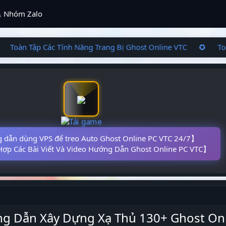
Nhóm Zalo
 Toàn Tập Các Tính Năng Trang Bị Ghost Online VTC ✪ Toà
dẫn dùng VPS để treo Auto Ghost Online PC VTC 24/7】
ợp Các Bài Viết Và Video Hướng Dẫn Ghost Online PC VTC】
g Dẫn Xây Dựng Xạ Thủ 130+ Ghost Onl