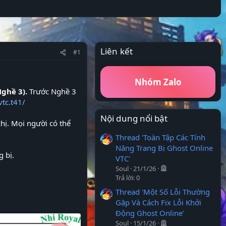
Liên kết
#1
Nhóm Zalo
Nghề 3).
Trước Nghề 3
tc.t41/
Nội dung nổi bật
hị. Mọi người có thể
Thread 'Toàn Tập Các Tính
Năng Trang Bị Ghost Online
g bị.
VTC'
Soul
21/1/26
Trả lời: 0
Thread 'Một Số Lỗi Thường
Gặp Và Cách Fix Lỗi Khởi
Động Ghost Online'
Soul
15/1/26