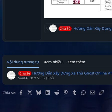
Hướng Dẫn Xây Dựng Xạ
Chia Sẻ
Nội dung tương tự
Xem nhiều
Xem thêm
Hướng Dẫn Xây Dựng Xạ Thủ Ghost Online V
Chia Sẻ
Soul
31/1/26
Xạ Thủ
Facebook
X
Bluesky
LinkedIn
Reddit
Pinterest
Tumblr
WhatsApp
Email
Link
Chia sẻ: