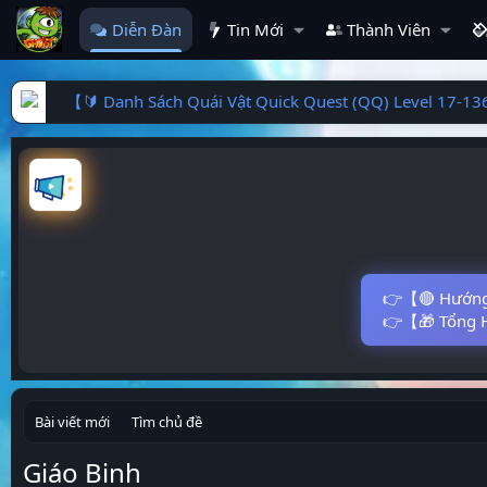
Diễn Đàn
Tin Mới
Thành Viên
【🔰 Danh Sách Quái Vật Quick Quest (QQ) Level 17-13
👉【🔴 Hướng 
👉【🎁 Tổng H
Bài viết mới
Tìm chủ đề
Giáo Binh