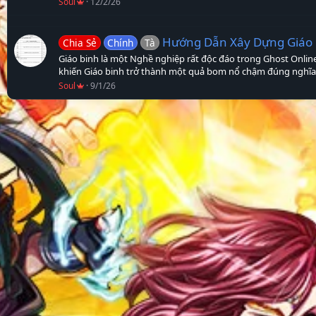
Soul
12/2/26
Hướng Dẫn Xây Dựng Giáo 
Chia Sẻ
Chính
Tà
Giáo binh là một Nghề nghiệp rất độc đáo trong Ghost Online 
khiến Giáo binh trở thành một quả bom nổ chậm đúng nghĩa.
định...
Soul
9/1/26