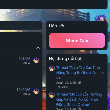
Liên kết
Nhóm Zalo
Nội dung nổi bật
5/1/26
Soul
Thread 'Toàn Tập Các Tính
Năng Trang Bị Ghost Online
VTC'
Soul
21/1/26
Trả lời: 0
12/2/26
Thread 'Một Số Lỗi Thường
Soul
Gặp Và Cách Fix Lỗi Khởi
Động Ghost Online'
Soul
15/1/26