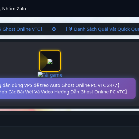
Nhóm Zalo
6 Ghost Online VTC】 ✪ 【🔰 Danh Sách Quái Vật Quick Ques
dẫn dùng VPS để treo Auto Ghost Online PC VTC 24/7】
ợp Các Bài Viết Và Video Hướng Dẫn Ghost Online PC VTC】