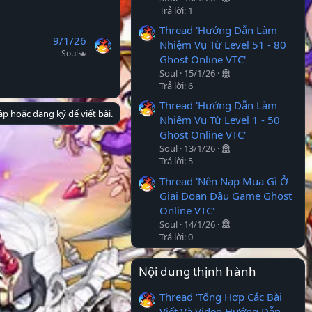
Trả lời: 1
Thread 'Hướng Dẫn Làm
9/1/26
Nhiệm Vụ Từ Level 51 - 80
Soul
Ghost Online VTC'
Soul
15/1/26
Trả lời: 6
Thread 'Hướng Dẫn Làm
p hoặc đăng ký để viết bài.
Nhiệm Vụ Từ Level 1 - 50
Ghost Online VTC'
Soul
13/1/26
Trả lời: 5
Thread 'Nên Nạp Mua Gì Ở
Giai Đoạn Đầu Game Ghost
Online VTC'
Soul
14/1/26
Trả lời: 0
Nội dung thịnh hành
Thread 'Tổng Hợp Các Bài
Viết Và Video Hướng Dẫn