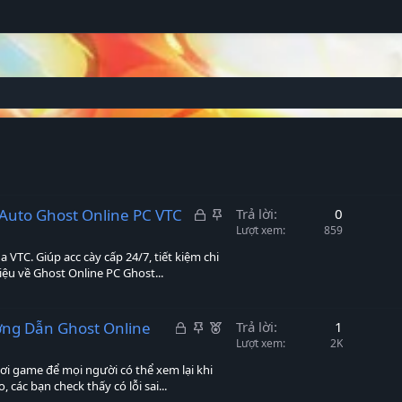
Đ
G
Auto Ghost Online PC VTC
Trả lời
0
ã
h
Lượt xem
859
k
i
VTC. Giúp acc cày cấp 24/7, tiết kiệm chi
h
m
hiệu về Ghost Online PC Ghost...
ó
l
a
ạ
Đ
G
i
N
ớng Dẫn Ghost Online
Trả lời
1
ã
h
ổ
Lượt xem
2K
k
i
i
chơi game để mọi người có thể xem lại khi
h
m
b
 các bạn check thấy có lỗi sai...
ó
l
ậ