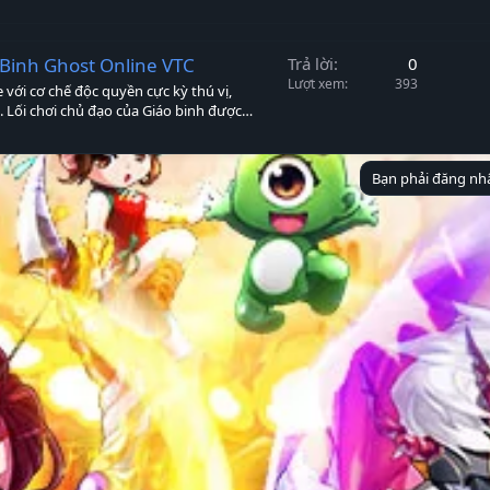
a
ạ
t
i
Binh Ghost Online VTC
Trả lời
0
Lượt xem
393
với cơ chế độc quyền cực kỳ thú vị,
 Lối chơi chủ đạo của Giáo binh được
Bạn phải đăng nhậ