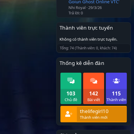
Goiun Ghost Online VTC'
Nhi Royal
29/3/26
Trả lời: 0
Thành viên trực tuyến
Không có thành viên trực tuyến.
Tổng: 74 (Thành viên: 0, khách: 74)
Thống kê diễn đàn
103
142
115
Chủ đề
Bài viết
Thành viên
thelifegirl10
Thành viên mới