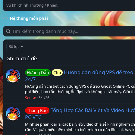
Vũ khí chính Thương / Khiên.
Hệ thống môn phái
Bộ lọc
Ghim chủ đề
Hướng dẫn dùng VPS để treo 
Hướng Dẫn
Clip
24/7
Hướng dẫn chi tiết cách dùng VPS để treo Ghost Online PC của 
phí điện, hao tổn thiết bị, ổn định và không lo tắt máy. Giới t
Soul
5/1/26
Tổng Hợp Các Bài Viết Và Video Hư
Thông Báo
PC VTC
Mình sẽ phân loại lại các bài viết/video chia sẻ kinh nghiệm 
cần. Vì quá nhiều nên mình ko biết mình có dán lộn link hay ko,