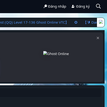
Đăng nhập
Đăng ký
t (QQ) Level 17-136 Ghost Online VTC】 ✪ 【🔰 Danh Sách Q